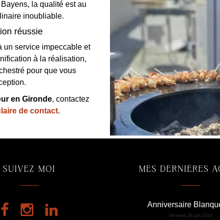
 Bayens, la qualité est au
naire inoubliable.
ion réussie
 un service impeccable et
ication à la réalisation,
orchestré pour que vous
ception.
eur en Gironde
, contactez
laire de contact
.
SUIVEZ-MOI
MES DERNIÈRES 
Anniversaire Blanque
Vendredi 28 juin 2024